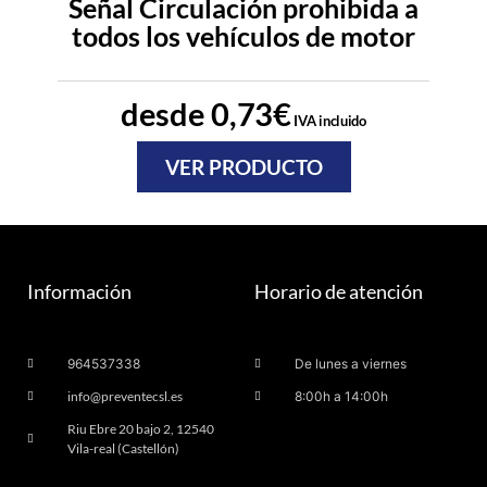
Señal Circulación prohibida a
todos los vehículos de motor
desde
0,73
€
IVA incluido
VER PRODUCTO
Información
Horario de atención
964537338
De lunes a viernes
info@preventecsl.es
8:00h a 14:00h
Riu Ebre 20 bajo 2, 12540
Vila-real (Castellón)