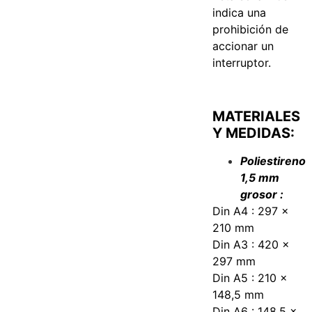
indica una
prohibición de
accionar un
interruptor.
MATERIALES
Y MEDIDAS:
Poliestireno
1,5 mm
grosor :
Din A4 : 297 x
210 mm
Din A3 : 420 x
297 mm
Din A5 : 210 x
148,5 mm
Din A6 : 148,5 x