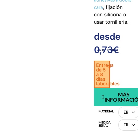
cara
, fijación
con silicona o
usar tornillería.
desde
0,73
€
IVA INCLUIDO
Entrega
de 5
a 8
días
laborables
MÁS
INFORMACI
MATERIAL
MEDIDA
SEÑAL