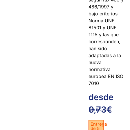
486/1997 y
bajo criterios
Norma UNE
81501 y UNE
1115 y las que
corresponden,
han sido
adaptadas a la
nueva
normativa
europea EN ISO
7010
desde
0,73
€
IVA INCLUIDO
Entrega
de 5