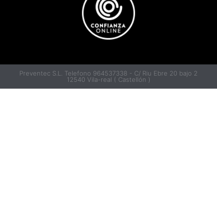
Preventec S.L. Telefono 964537338 - C/ Riu Ebre 20 bajo 2
12540 Vila-real ( Castellón )