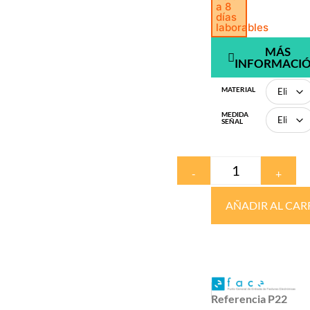
a 8
días
laborables
MÁS
INFORMACI
MATERIAL
MEDIDA
SEÑAL
-
+
AÑADIR AL CAR
Referencia
P22