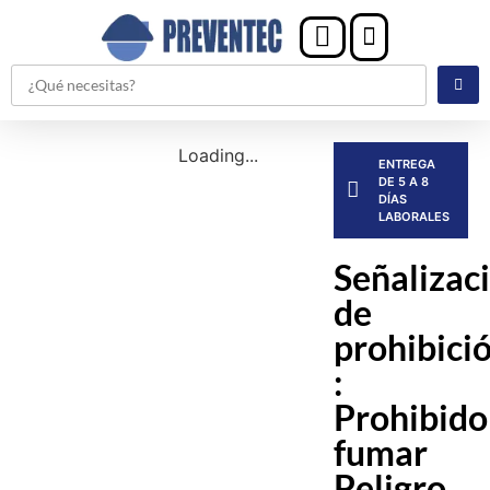
Loading...
ENTREGA
DE 5 A 8
DÍAS
LABORALES
Señalizac
de
prohibici
:
Prohibido
fumar
Peligro