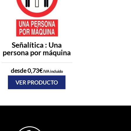
Señalítica : Una
Señalítica : P
persona por máquina
subir en trans
almacé
desde
0,73
€
IVA incluido
desde
0,73
€
IVA
VER PRODUCTO
VER PRODU