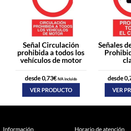
Señal Circulación
Señales de
prohibida a todos los
Prohibid
vehículos de motor
cl
desde
0,73
€
desde
0,
IVA incluido
VER PRODUCTO
VER P
Información
Horario de atención