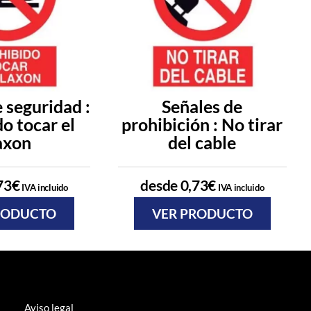
 seguridad :
Señales de
o tocar el
prohibición : No tirar
axon
del cable
73
€
desde
0,73
€
IVA incluido
IVA incluido
RODUCTO
VER PRODUCTO
Aviso legal