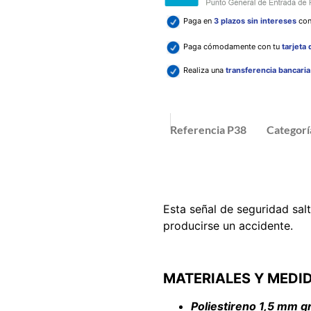
Paga en
3 plazos sin intereses
co
Paga cómodamente con tu
tarjeta
Realiza una
transferencia bancari
Referencia
P38
Categorí
Esta señal de seguridad sal
producirse un accidente.
MATERIALES Y MEDI
Poliestireno 1,5 mm gr