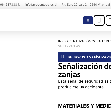
 964537338
info@preventecsl.es
Riu Ebre 20 bajo 2, 12540 Vila-real 
INICIO
/
SEÑALIZACIÓN
/
SEÑALES DE
SALTAR ZANJAS
ENTREGA DE 5 A 8 DÍAS LABO
Señalización de
zanjas
Esta señal de seguridad sal
producirse un accidente.
MATERIALES Y MEDI