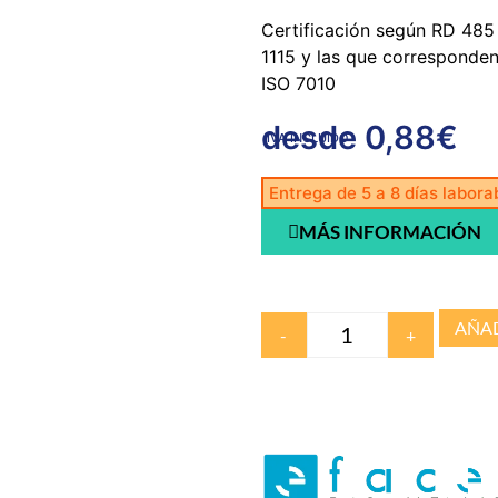
Certificación según RD 485
1115 y las que corresponde
ISO 7010
desde
0,88
€
IVA INCLUIDO
Entrega de 5 a 8 días labora
MÁS INFORMACIÓN
AÑAD
-
+