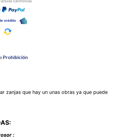
n
 de crédito
a
a
Prohibición
tar zanjas que hay un unas obras ya que puede
DAS:
osor :