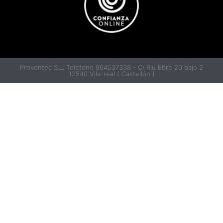
Preventec S.L. Telefono 964537338 - C/ Riu Ebre 20 bajo 2
12540 Vila-real ( Castellón )