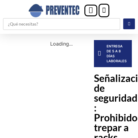
Loading...
ENTREGA
DE 5 A 8
DÍAS
LABORALES
Señalizac
de
seguridad
:
Prohibido
trepar a
racks