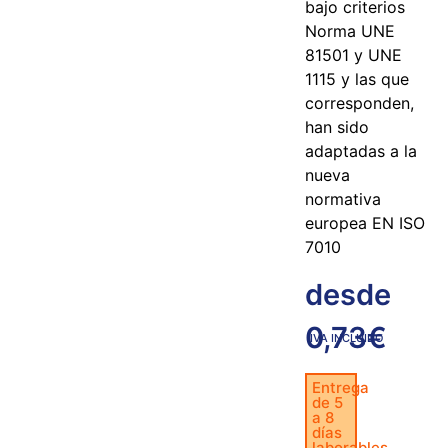
bajo criterios
Norma UNE
81501 y UNE
1115 y las que
corresponden,
han sido
adaptadas a la
nueva
normativa
europea EN ISO
7010
desde
0,73
€
IVA INCLUIDO
Entrega
de 5
a 8
días
laborables