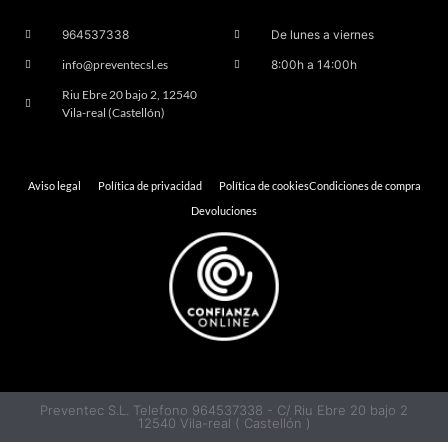
964537338
De lunes a viernes
info@preventecsl.es
8:00h a 14:00h
Riu Ebre 20 bajo 2, 12540
Vila-real (Castellón)
Aviso legal
Política de privacidad
Política de cookies
Condiciones de compra
Devoluciones
Preventec S.L. Telefono 964537338 - C/ Riu Ebre 20 bajo 2
12540 Vila-real ( Castellón )