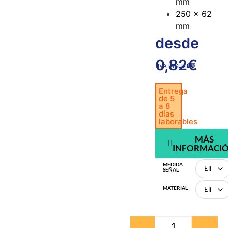
mm
250 x 62
mm
desde
0,82
€
IVA INCLUIDO
Entrega
de 5
a 8
días
laborables
MÁS
INFORMACI
MEDIDA
SEÑAL
MATERIAL