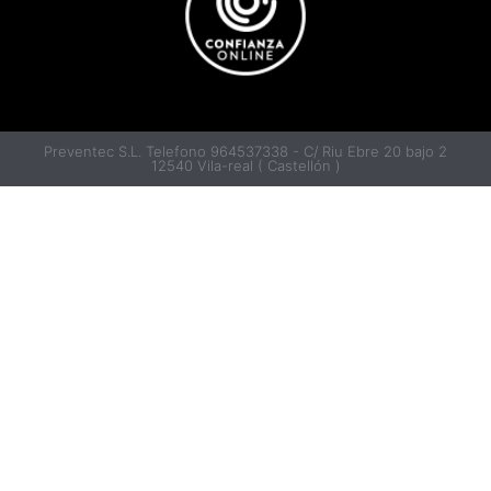
Preventec S.L. Telefono 964537338 - C/ Riu Ebre 20 bajo 2
12540 Vila-real ( Castellón )