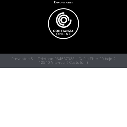
Devoluciones
Preventec S.L. Telefono 964537338 - C/ Riu Ebre 20 bajo 2
12540 Vila-real ( Castellón )