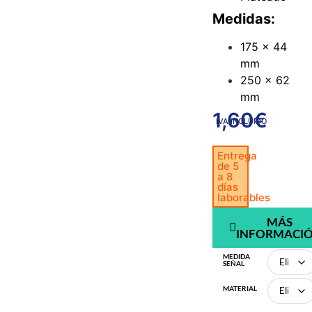
Medidas:
175 x 44
mm
250 x 62
mm
1,60
€
IVA INCLUIDO
Entrega
de 5
a 8
días
laborables
MÁS
INFORMACI
MEDIDA
SEÑAL
MATERIAL