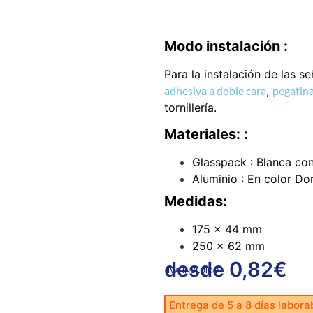
Modo instalación :
Para la instalación de las s
adhesiva a doble cara
,
pegatina
tornillería.
Materiales: :
Glasspack : Blanca con
Aluminio : En color Do
Medidas:
175 x 44 mm
250 x 62 mm
desde
0,82
€
IVA INCLUIDO
Entrega de 5 a 8 días labora