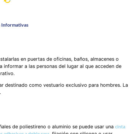
a
Informativas
nstalarlas en puertas de oficinas, baños, almacenes o
a informar a las personas del lugar al que acceden de
rativo.
gar destinado como vestuario exclusivo para hombres. La
.
eñales de poliestireno o aluminio se puede usar una
cinta
s adhesivas a doble cara
, fijación con silicona o usar