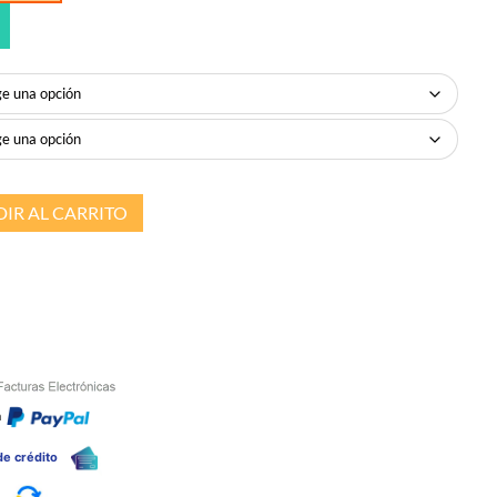
IR AL CARRITO
n
 de crédito
a