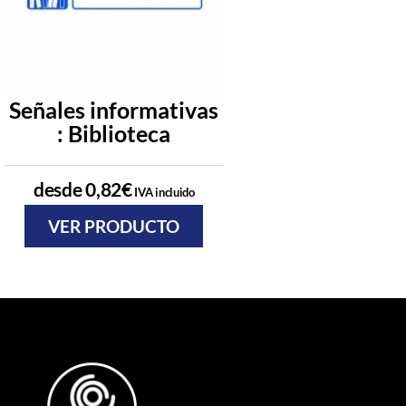
Señales informativas
Señales infor
: Biblioteca
: Sala de reu
desde
0,82
€
desde
0,82
€
IVA incluido
IVA
VER PRODUCTO
VER PRODU