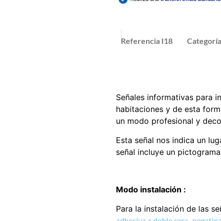
Referencia
I18
Categorí
Señales informativas para i
habitaciones y de esta form
un modo profesional y deco
Esta señal nos indica un lu
señal incluye un pictograma
Modo instalación :
Para la instalación de las s
adhesiva a doble cara
,
pegatina