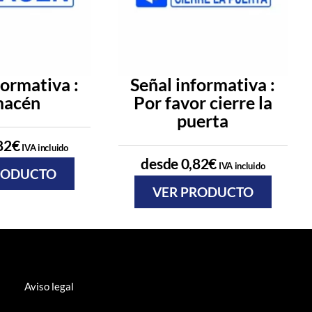
formativa :
Señal informativa :
macén
Por favor cierre la
puerta
82
€
IVA incluido
desde
0,82
€
IVA incluido
RODUCTO
VER PRODUCTO
Aviso legal