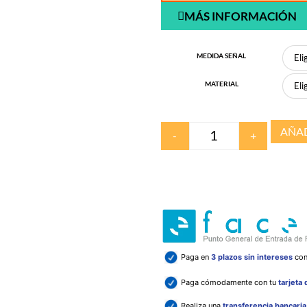
MÁS INFORMACIÓN
MEDIDA SEÑAL
MATERIAL
AÑAD
-
+
Paga en
3 plazos sin intereses
co
Paga cómodamente con tu
tarjeta
Realiza una
transferencia bancari