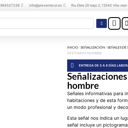
 964537338
info@preventecsl.es
Riu Ebre 20 bajo 2, 12540 Vila-real 
INICIO
/
SEÑALIZACIÓN
/
SEÑALES DE
VESTUARIO HOMBRE
ENTREGA DE 5 A 8 DÍAS LABO
Señalizaciones
hombre
Señales informativas para i
habitaciones y de esta form
un modo profesional y deco
Esta señal nos indica un lu
señal incluye un pictograma