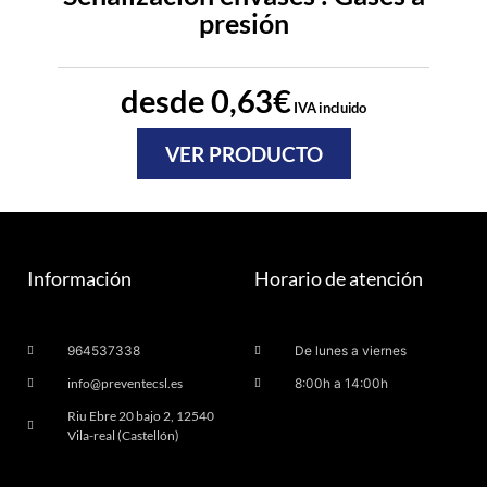
presión
desde
0,63
€
IVA incluido
VER PRODUCTO
Información
Horario de atención
964537338
De lunes a viernes
info@preventecsl.es
8:00h a 14:00h
Riu Ebre 20 bajo 2, 12540
Vila-real (Castellón)