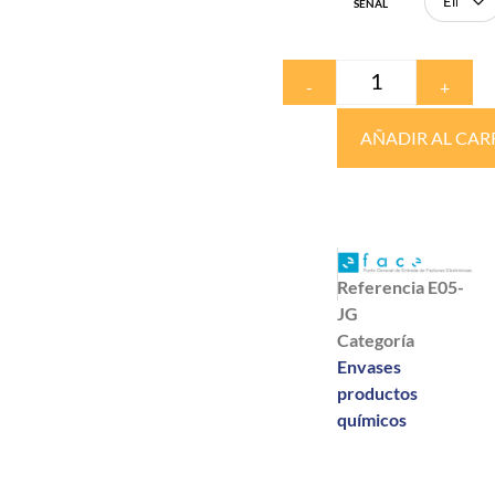
SEÑAL
-
+
AÑADIR AL CAR
Referencia
E05-
JG
Categoría
Envases
productos
químicos