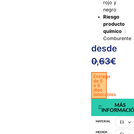
rojo y
negro
Riesgo
producto
químico
:
Comburente
desde
0,63
€
IVA INCLUIDO
Entrega
de 5
a 8
días
laborables
MÁS
INFORMACI
MATERIAL
MEDIDA