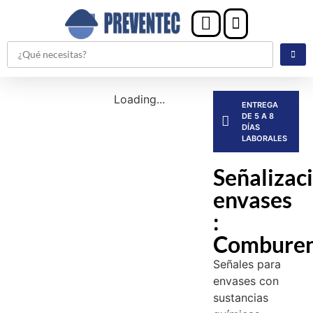
Loading...
ENTREGA
DE 5 A 8
DÍAS
LABORALES
Señalizac
envases
:
Combure
Señales para
envases con
sustancias