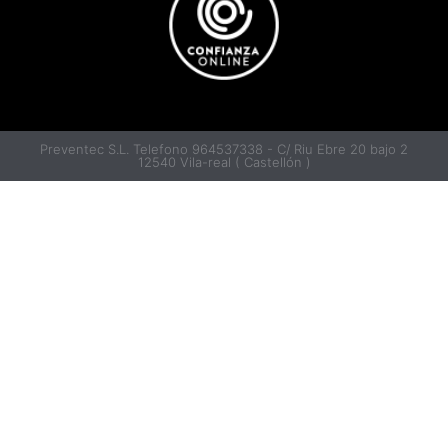
Preventec S.L. Telefono 964537338 - C/ Riu Ebre 20 bajo 2
12540 Vila-real ( Castellón )