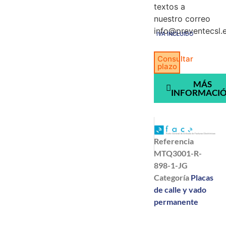
textos a
nuestro correo
info@preventecsl.
IVA INCLUIDO
Consultar
plazo
MÁS
INFORMACI
Referencia
MTQ3001-R-
898-1-JG
Categoría
Placas
de calle y vado
permanente