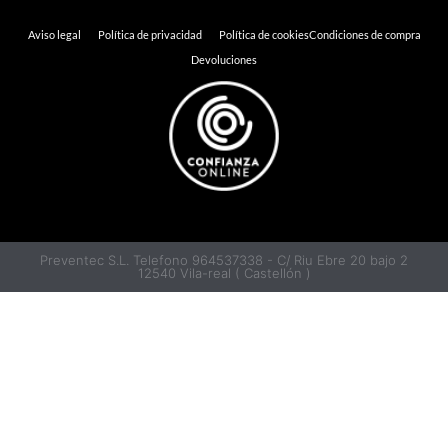
Aviso legal
Política de privacidad
Política de cookies
Condiciones de compra
Devoluciones
Preventec S.L. Telefono 964537338 - C/ Riu Ebre 20 bajo 2
12540 Vila-real ( Castellón )