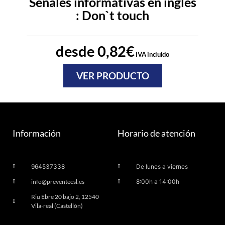
Señales informativas en inglés
: Don`t touch
desde
0,82
€
IVA incluido
VER PRODUCTO
Información
Horario de atención
964537338
De lunes a viernes
info@preventecsl.es
8:00h a 14:00h
Riu Ebre 20 bajo 2, 12540
Vila-real (Castellón)