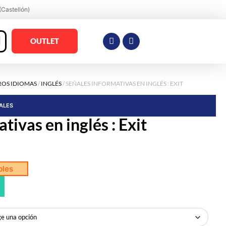
(Castellón)
OUTLET
ROS IDIOMAS
/
INGLÉS
/ SEÑALES INFORMATIVAS EN INGLÉS : EXIT
RALES
tivas en inglés : Exit
bles