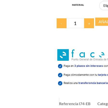
MATERIAL
AÑAD
-
+
Paga en
3 plazos sin intereses
co
Paga cómodamente con tu
tarjeta
Realiza una
transferencia bancari
Referencia
I74-EB
Categ