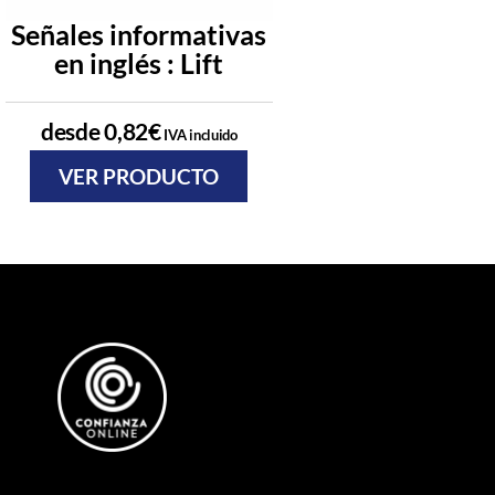
Señales informativas
Señales infor
en inglés : Lift
en inglés : 
desde
0,82
€
desde
0,82
€
IVA incluido
IVA
VER PRODUCTO
VER PRODU