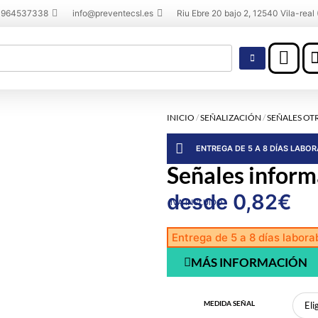
 964537338
info@preventecsl.es
Riu Ebre 20 bajo 2, 12540 Vila-real 
INICIO
/
SEÑALIZACIÓN
/
SEÑALES OT
ENTREGA DE 5 A 8 DÍAS LABO
Señales informa
desde
0,82
€
IVA INCLUIDO
Entrega de 5 a 8 días labora
MÁS INFORMACIÓN
MEDIDA SEÑAL