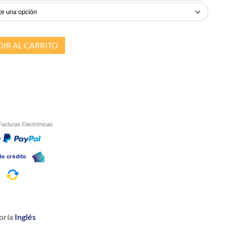
IR AL CARRITO
n
 de crédito
a
oría
Inglés