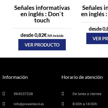
Señales informativas
Señales i
en inglés : Don`t
en inglés 
touch
desde
0,
desde
0,82
€
IVA incluido
VER P
VER PRODUCTO
Información
Horario de atención
964537338
De lunes a viernes
info@preventecsl.es
8:00h a 14:00h