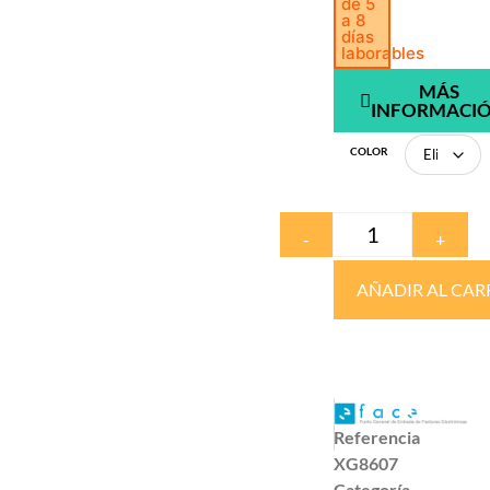
de 5
a 8
días
laborables
MÁS
INFORMACI
COLOR
-
+
AÑADIR AL CAR
Referencia
XG8607
Categoría