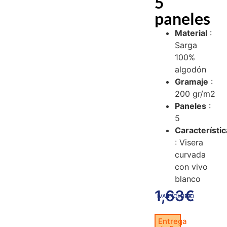
5
paneles
Material
:
Sarga
100%
algodón
Gramaje
:
200 gr/m2
Paneles
:
5
Característi
: Visera
curvada
con vivo
blanco
1,63
€
IVA INCLUIDO
Entrega