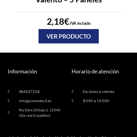
2,18
€
IVA incluido
VER PRODUCTO
Información
Horario de atención
964537338
De lunes a viernes
info@preventecsl.es
8:00h a 14:00h
Riu Ebre 20 bajo 2, 12540
Vila-real (Castellón)