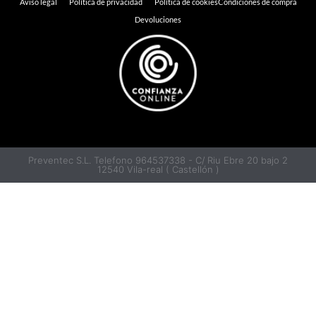
Aviso legal
Política de privacidad
Política de cookies
Condiciones de compra
Devoluciones
Preventec S.L. Telefono 964537338 - C/ Riu Ebre 20 bajo 2
12540 Vila-real ( Castellón )