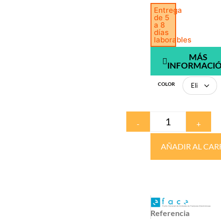
Entrega
de 5
a 8
días
laborables
MÁS
INFORMACI
COLOR
-
+
AÑADIR AL CAR
Referencia