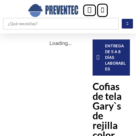
Loading...
ENTREGA
DE 5 A 8
DÍAS
LABORABL
ES
Cofias
de tela
Gary`s
de
rejilla
color