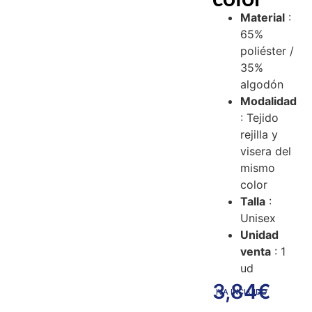
Material
:
65%
poliéster /
35%
algodón
Modalidad
: Tejido
rejilla y
visera del
mismo
color
Talla
:
Unisex
Unidad
venta
: 1
ud
3,84
€
IVA INCLUIDO