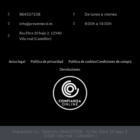
964537338
De lunes a viernes
info@preventecsl.es
8:00h a 14:00h
Riu Ebre 20 bajo 2, 12540
Vila-real (Castellón)
Aviso legal
Política de privacidad
Política de cookies
Condiciones de compra
Devoluciones
Preventec S.L. Telefono 964537338 - C/ Riu Ebre 20 bajo 2
12540 Vila-real ( Castellón )