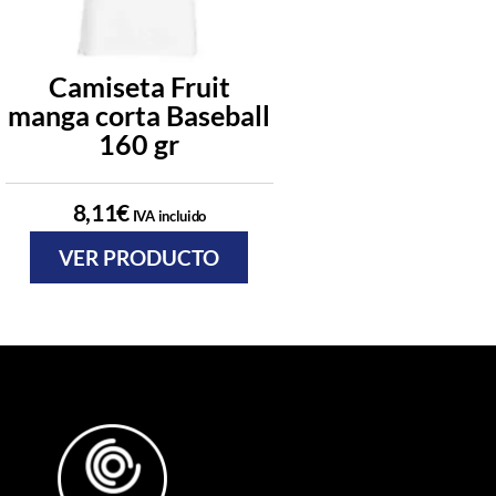
Camiseta Fruit
Camiseta Vale
manga corta Baseball
Racing 16
160 gr
3,10
€
IVA incl
8,11
€
IVA incluido
VER PRODU
VER PRODUCTO