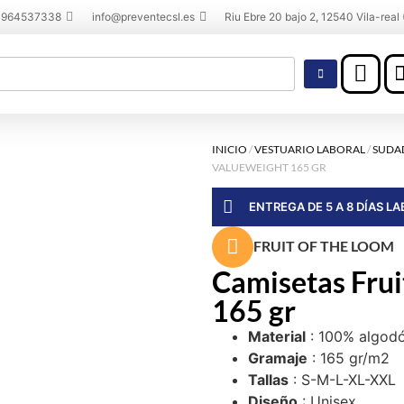
 964537338
info@preventecsl.es
Riu Ebre 20 bajo 2, 12540 Vila-real 
INICIO
/
VESTUARIO LABORAL
/
SUDAD
VALUEWEIGHT 165 GR
ENTREGA DE 5 A 8 DÍAS L
FRUIT OF THE LOOM
Camisetas Frui
165 gr
Material
: 100% algodón
Gramaje
: 165 gr/m2
Tallas
: S-M-L-XL-XXL
Diseño
: Unisex