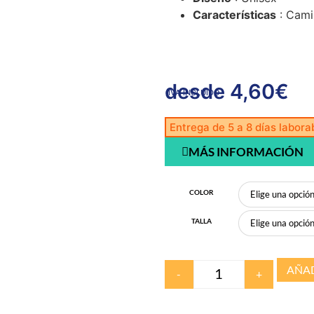
Características
: Cami
desde
4,60
€
IVA INCLUIDO
Entrega de 5 a 8 días labora
MÁS INFORMACIÓN
COLOR
TALLA
AÑAD
-
+