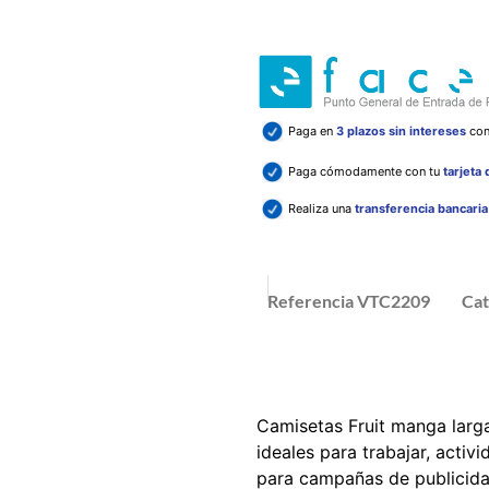
Paga en
3 plazos sin intereses
co
Paga cómodamente con tu
tarjeta
Realiza una
transferencia bancari
Referencia
VTC2209
Cat
Camisetas Fruit manga larg
ideales para trabajar, activ
para campañas de publicida