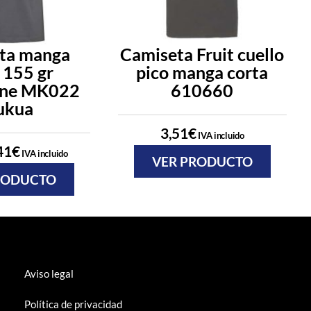
ta manga
Camiseta Fruit cuello
 155 gr
pico manga corta
rne MK022
610660
ukua
3,51
€
IVA incluido
41
€
IVA incluido
VER PRODUCTO
RODUCTO
Aviso legal
Política de privacidad