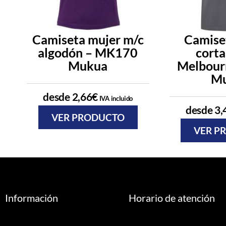
Camiseta mujer m/c
Camise
algodón – MK170
corta
Mukua
Melbou
M
desde
2,66
€
IVA incluido
desde
3,
VER PRODUCTO
VER P
Información
Horario de atención