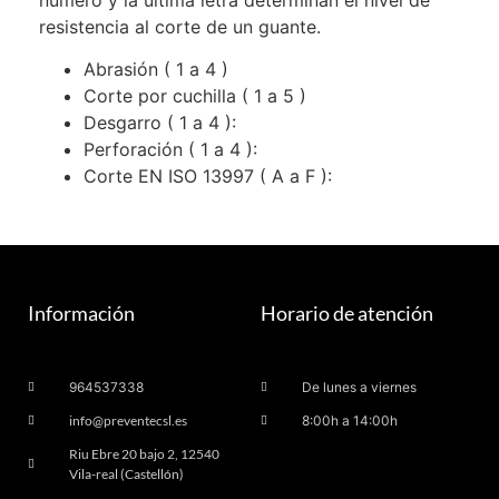
número y la última letra determinan el nivel de
resistencia al corte de un guante.
Abrasión ( 1 a 4 )
Corte por cuchilla ( 1 a 5 )
Desgarro ( 1 a 4 ):
Perforación ( 1 a 4 ):
Corte EN ISO 13997 ( A a F ):
Información
Horario de atención
964537338
De lunes a viernes
info@preventecsl.es
8:00h a 14:00h
Riu Ebre 20 bajo 2, 12540
Vila-real (Castellón)