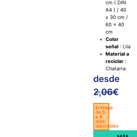
cm ( DIN
A4 ) / 40
x 30 cm /
60 x 40
cm
Color
señal
: Lila
Material a
reciclar
:
Chatarra
desde
2,06
€
IVA INCLUIDO
Entrega
de 5
a 8
días
laborables
MÁS