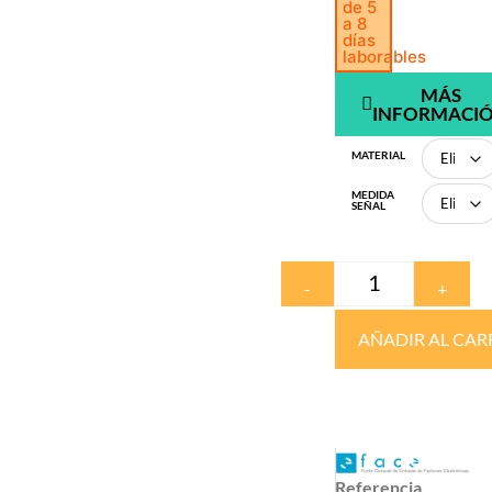
de 5
a 8
días
laborables
MÁS
INFORMACI
MATERIAL
MEDIDA
SEÑAL
-
+
AÑADIR AL CAR
Referencia