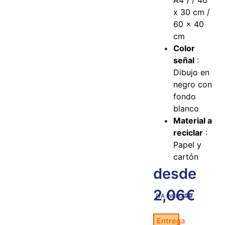
A4 ) / 40
x 30 cm /
60 x 40
cm
Color
señal
:
Dibujo en
negro con
fondo
blanco
Material a
reciclar
:
Papel y
cartón
desde
2,06
€
IVA INCLUIDO
Entrega