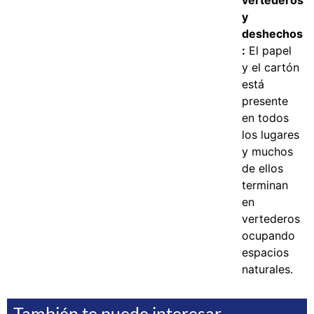
vertederos
y
deshechos
:
El papel
y el cartón
está
presente
en todos
los lugares
y muchos
de ellos
terminan
en
vertederos
ocupando
espacios
naturales.
También te puede interesar