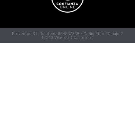
Preventec S.L. Telefono 964537338 - C/ Riu Ebre 20 bajo 2
12540 Vila-real ( Castellón )